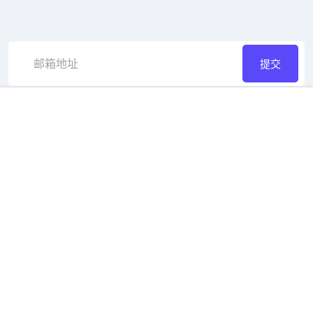
提交
yy易游体育,一个为真正电竞爱好者打造的激情平
台。我们提供最新、最热的全球电竞赛事资讯、高
清直播和多元化的竞猜玩法。加入我们,点燃您的竞
技梦想,竞出属于您的非凡精彩与荣耀!
地址:
山东省济南市高新区舜风路101号齐鲁文化创意基地17号楼208
室