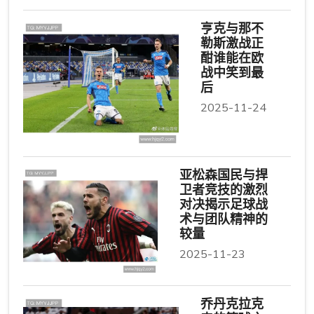
亨克与那不
勒斯激战正
酣谁能在欧
战中笑到最
后
2025-11-24
亚松森国民与捍
卫者竞技的激烈
对决揭示足球战
术与团队精神的
较量
2025-11-23
乔丹克拉克